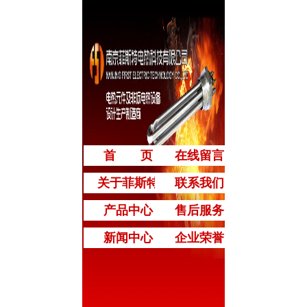
首 页
在线留言
关于菲斯特
联系我们
产品中心
售后服务
新闻中心
企业荣誉