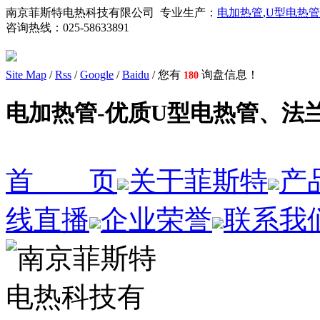
南京菲斯特电热科技有限公司 专业生产：
电加热管
,
U型电热管
咨询热线：
025-58633891
Site Map
/
Rss
/
Google
/
Baidu
/ 您有
询盘信息！
180
电加热管-优质U型电热管、法
首 页
关于菲斯特
产
线直播
企业荣誉
联系我